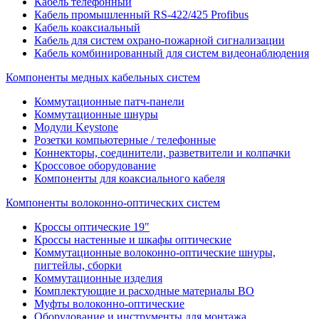
Кабель телефонный
Кабель промышленный RS-422/425 Profibus
Кабель коаксиальный
Кабель для систем охрано-пожарной сигнализации
Кабель комбинированный для систем видеонаблюдения
Компоненты медных кабельных систем
Коммутационные патч-панели
Коммутационные шнуры
Модули Keystone
Розетки компьютерные / телефонные
Коннекторы, соединители, разветвители и колпачки
Кроссовое оборудование
Компоненты для коаксиального кабеля
Компоненты волоконно-оптических систем
Кроссы оптические 19"
Кроссы настенные и шкафы оптические
Коммутационные волоконно-оптические шнуры,
пигтейлы, сборки
Коммутационные изделия
Комплектующие и расходные материалы ВО
Муфты волоконно-оптические
Оборудование и инструменты для монтажа