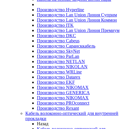
Производство Hyperline
Производство Lan Union Линия Суприм
Производство Lan Union Линия Коммон
Производство ITK
Производство Lan Union Линия Премиум
Производство DKC
Производство Cabeus
Производство Сарансккабель
Производство SkyNet
Производство ParLan
Производство NETLAN
Производство NIKOLAN
Производство WRLine
Производство Datarex
Производство EKF
Производство NIKOMAX
Производство GENERICA
Производство NIKOMAX
Производство PROconnect
Производство Rexant
Кабель волоконно-оптический для внутренней
прокладки
Назад
Кабель волоконно-оптический для