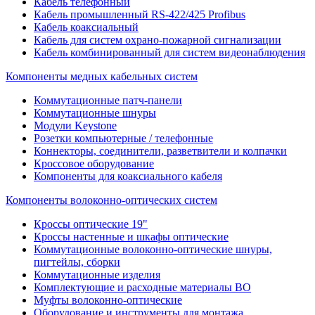
Кабель телефонный
Кабель промышленный RS-422/425 Profibus
Кабель коаксиальный
Кабель для систем охрано-пожарной сигнализации
Кабель комбинированный для систем видеонаблюдения
Компоненты медных кабельных систем
Коммутационные патч-панели
Коммутационные шнуры
Модули Keystone
Розетки компьютерные / телефонные
Коннекторы, соединители, разветвители и колпачки
Кроссовое оборудование
Компоненты для коаксиального кабеля
Компоненты волоконно-оптических систем
Кроссы оптические 19"
Кроссы настенные и шкафы оптические
Коммутационные волоконно-оптические шнуры,
пигтейлы, сборки
Коммутационные изделия
Комплектующие и расходные материалы ВО
Муфты волоконно-оптические
Оборудование и инструменты для монтажа