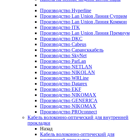
Производство Hyperline
Производство Lan Union Линия Суприм
Производство Lan Union Линия Коммон
Производство ITK
Производство Lan Union Линия Премиум
Производство DKC
Производство Cabeus
Производство Сарансккабель
Производство SkyNet
Производство ParLan
Производство NETLAN
Производство NIKOLAN
Производство WRLine
Производство Datarex
Производство EKF
Производство NIKOMAX
Производство GENERICA
Производство NIKOMAX
Производство PROconnect
Кабель волоконно-оптический для внутренней
прокладки
Назад
Кабель волоконно-оптический для
внутренней прокладки