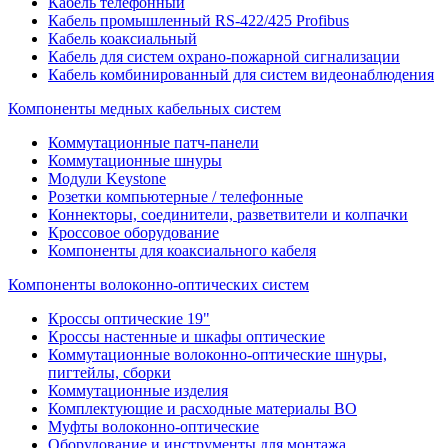
Кабель телефонный
Кабель промышленный RS-422/425 Profibus
Кабель коаксиальный
Кабель для систем охрано-пожарной сигнализации
Кабель комбинированный для систем видеонаблюдения
Компоненты медных кабельных систем
Коммутационные патч-панели
Коммутационные шнуры
Модули Keystone
Розетки компьютерные / телефонные
Коннекторы, соединители, разветвители и колпачки
Кроссовое оборудование
Компоненты для коаксиального кабеля
Компоненты волоконно-оптических систем
Кроссы оптические 19"
Кроссы настенные и шкафы оптические
Коммутационные волоконно-оптические шнуры,
пигтейлы, сборки
Коммутационные изделия
Комплектующие и расходные материалы ВО
Муфты волоконно-оптические
Оборудование и инструменты для монтажа