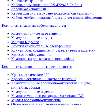
Кабель телефонный
Кабель промышленный RS-422/425 Profibus
Кабель коаксиальный
Кабель для систем охрано-пожарной сигнализации
Кабель комбинированный для систем видеонаблюдения
Компоненты медных кабельных систем
Коммутационные патч-панели
Коммутационные шнуры
Модули Keystone
Розетки компьютерные / телефонные
Коннекторы, соединители, разветвители и колпачки
Кроссовое оборудование
Компоненты для коаксиального кабеля
Компоненты волоконно-оптических систем
Кроссы оптические 19"
Кроссы настенные и шкафы оптические
Коммутационные волоконно-оптические шнуры,
пигтейлы, сборки
Коммутационные изделия
Комплектующие и расходные материалы ВО
Муфты волоконно-оптические
Оборудование и инструменты для монтажа