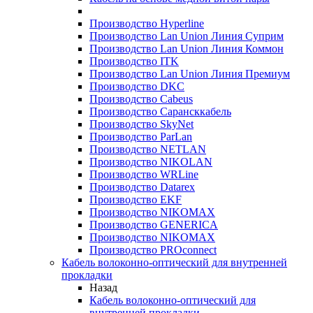
Производство Hyperline
Производство Lan Union Линия Суприм
Производство Lan Union Линия Коммон
Производство ITK
Производство Lan Union Линия Премиум
Производство DKC
Производство Cabeus
Производство Сарансккабель
Производство SkyNet
Производство ParLan
Производство NETLAN
Производство NIKOLAN
Производство WRLine
Производство Datarex
Производство EKF
Производство NIKOMAX
Производство GENERICA
Производство NIKOMAX
Производство PROconnect
Кабель волоконно-оптический для внутренней
прокладки
Назад
Кабель волоконно-оптический для
внутренней прокладки