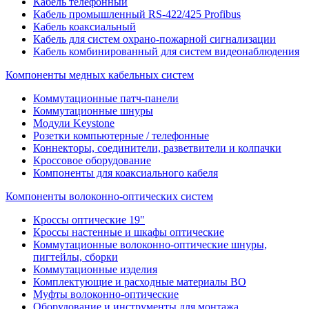
Кабель телефонный
Кабель промышленный RS-422/425 Profibus
Кабель коаксиальный
Кабель для систем охрано-пожарной сигнализации
Кабель комбинированный для систем видеонаблюдения
Компоненты медных кабельных систем
Коммутационные патч-панели
Коммутационные шнуры
Модули Keystone
Розетки компьютерные / телефонные
Коннекторы, соединители, разветвители и колпачки
Кроссовое оборудование
Компоненты для коаксиального кабеля
Компоненты волоконно-оптических систем
Кроссы оптические 19"
Кроссы настенные и шкафы оптические
Коммутационные волоконно-оптические шнуры,
пигтейлы, сборки
Коммутационные изделия
Комплектующие и расходные материалы ВО
Муфты волоконно-оптические
Оборудование и инструменты для монтажа