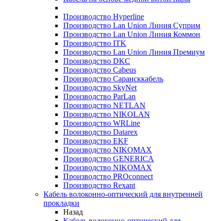
Производство Hyperline
Производство Lan Union Линия Суприм
Производство Lan Union Линия Коммон
Производство ITK
Производство Lan Union Линия Премиум
Производство DKC
Производство Cabeus
Производство Сарансккабель
Производство SkyNet
Производство ParLan
Производство NETLAN
Производство NIKOLAN
Производство WRLine
Производство Datarex
Производство EKF
Производство NIKOMAX
Производство GENERICA
Производство NIKOMAX
Производство PROconnect
Производство Rexant
Кабель волоконно-оптический для внутренней
прокладки
Назад
Кабель волоконно-оптический для