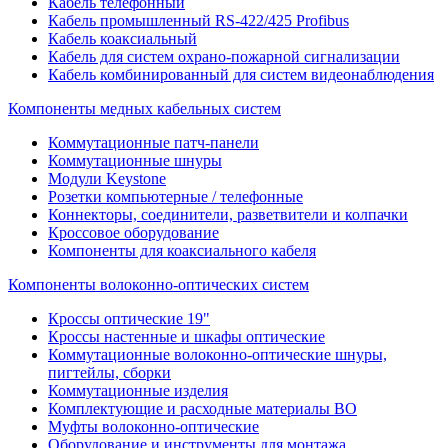
Кабель телефонный
Кабель промышленный RS-422/425 Profibus
Кабель коаксиальный
Кабель для систем охрано-пожарной сигнализации
Кабель комбинированный для систем видеонаблюдения
Компоненты медных кабельных систем
Коммутационные патч-панели
Коммутационные шнуры
Модули Keystone
Розетки компьютерные / телефонные
Коннекторы, соединители, разветвители и колпачки
Кроссовое оборудование
Компоненты для коаксиального кабеля
Компоненты волоконно-оптических систем
Кроссы оптические 19"
Кроссы настенные и шкафы оптические
Коммутационные волоконно-оптические шнуры,
пигтейлы, сборки
Коммутационные изделия
Комплектующие и расходные материалы ВО
Муфты волоконно-оптические
Оборудование и инструменты для монтажа