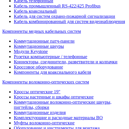
Кабель телефонный
Кабель промышленный RS-422/425 Profibus
Кабель коаксиальный
Кабель для систем охрано-пожарной сигнализации
Кабель комбинированный для систем видеонаблюдения
Компоненты медных кабельных систем
Коммутационные патч-панели
Коммутационные шнуры
Модули Keystone
Розетки компьютерные / телефонные
Коннекторы, соединители, разветвители и колпачки
Кроссовое оборудование
Компоненты для коаксиального кабеля
Компоненты волоконно-оптических систем
Кроссы оптические 19"
Кроссы настенные и шкафы оптические
Коммутационные волоконно-оптические шнуры,
пигтейлы, сборки
Коммутационные изделия
Комплектующие и расходные материалы ВО
Муфты волоконно-оптические
Оборудование и инструменты для монтажа