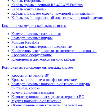
Кабель телефонный
Кабель промышленный RS-422/425 Profibus
Кабель коаксиальный
Кабель для систем охрано-пожарной сигнализации
Кабель комбинированный для систем видеонаблюдения
Компоненты медных кабельных систем
Коммутационные патч-панели
Коммутационные шнуры
Модули Keystone
Розетки компьютерные / телефонные
Коннекторы, соединители, разветвители и колпачки
Кроссовое оборудование
Компоненты для коаксиального кабеля
Компоненты волоконно-оптических систем
Кроссы оптические 19"
Кроссы настенные и шкафы оптические
Коммутационные волоконно-оптические шнуры,
пигтейлы, сборки
Коммутационные изделия
Комплектующие и расходные материалы ВО
Муфты волоконно-оптические
Оборудование и инструменты для монтажа