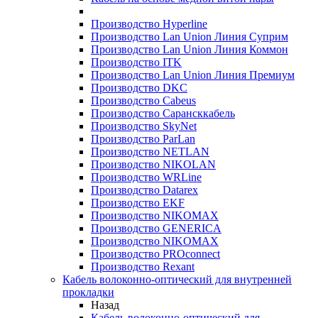
Производство Hyperline
Производство Lan Union Линия Суприм
Производство Lan Union Линия Коммон
Производство ITK
Производство Lan Union Линия Премиум
Производство DKC
Производство Cabeus
Производство Сарансккабель
Производство SkyNet
Производство ParLan
Производство NETLAN
Производство NIKOLAN
Производство WRLine
Производство Datarex
Производство EKF
Производство NIKOMAX
Производство GENERICA
Производство NIKOMAX
Производство PROconnect
Производство Rexant
Кабель волоконно-оптический для внутренней
прокладки
Назад
Кабель волоконно-оптический для