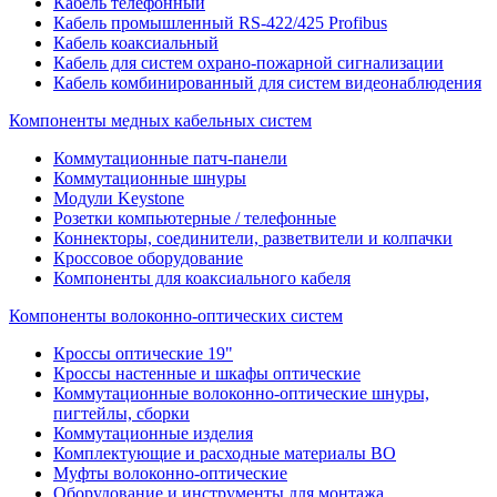
Кабель телефонный
Кабель промышленный RS-422/425 Profibus
Кабель коаксиальный
Кабель для систем охрано-пожарной сигнализации
Кабель комбинированный для систем видеонаблюдения
Компоненты медных кабельных систем
Коммутационные патч-панели
Коммутационные шнуры
Модули Keystone
Розетки компьютерные / телефонные
Коннекторы, соединители, разветвители и колпачки
Кроссовое оборудование
Компоненты для коаксиального кабеля
Компоненты волоконно-оптических систем
Кроссы оптические 19"
Кроссы настенные и шкафы оптические
Коммутационные волоконно-оптические шнуры,
пигтейлы, сборки
Коммутационные изделия
Комплектующие и расходные материалы ВО
Муфты волоконно-оптические
Оборудование и инструменты для монтажа