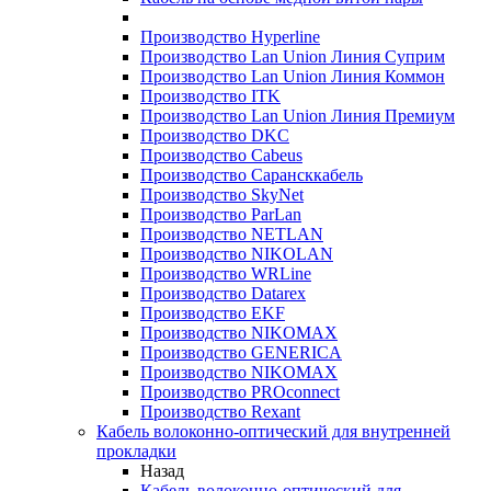
Производство Hyperline
Производство Lan Union Линия Суприм
Производство Lan Union Линия Коммон
Производство ITK
Производство Lan Union Линия Премиум
Производство DKC
Производство Cabeus
Производство Сарансккабель
Производство SkyNet
Производство ParLan
Производство NETLAN
Производство NIKOLAN
Производство WRLine
Производство Datarex
Производство EKF
Производство NIKOMAX
Производство GENERICA
Производство NIKOMAX
Производство PROconnect
Производство Rexant
Кабель волоконно-оптический для внутренней
прокладки
Назад
Кабель волоконно-оптический для