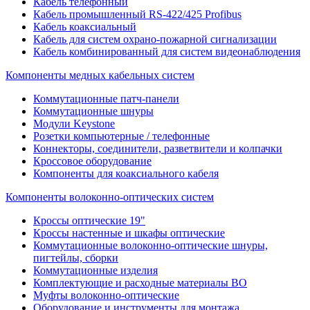
Кабель телефонный
Кабель промышленный RS-422/425 Profibus
Кабель коаксиальный
Кабель для систем охрано-пожарной сигнализации
Кабель комбинированный для систем видеонаблюдения
Компоненты медных кабельных систем
Коммутационные патч-панели
Коммутационные шнуры
Модули Keystone
Розетки компьютерные / телефонные
Коннекторы, соединители, разветвители и колпачки
Кроссовое оборудование
Компоненты для коаксиального кабеля
Компоненты волоконно-оптических систем
Кроссы оптические 19"
Кроссы настенные и шкафы оптические
Коммутационные волоконно-оптические шнуры,
пигтейлы, сборки
Коммутационные изделия
Комплектующие и расходные материалы ВО
Муфты волоконно-оптические
Оборудование и инструменты для монтажа