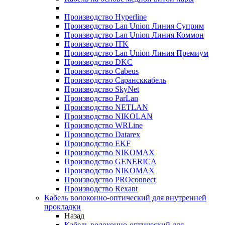
Производство Hyperline
Производство Lan Union Линия Суприм
Производство Lan Union Линия Коммон
Производство ITK
Производство Lan Union Линия Премиум
Производство DKC
Производство Cabeus
Производство Сарансккабель
Производство SkyNet
Производство ParLan
Производство NETLAN
Производство NIKOLAN
Производство WRLine
Производство Datarex
Производство EKF
Производство NIKOMAX
Производство GENERICA
Производство NIKOMAX
Производство PROconnect
Производство Rexant
Кабель волоконно-оптический для внутренней
прокладки
Назад
Кабель волоконно-оптический для