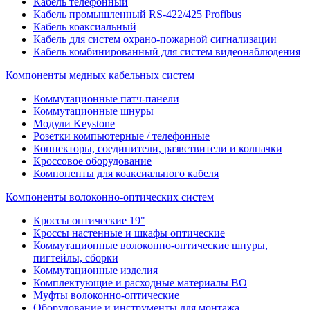
Кабель телефонный
Кабель промышленный RS-422/425 Profibus
Кабель коаксиальный
Кабель для систем охрано-пожарной сигнализации
Кабель комбинированный для систем видеонаблюдения
Компоненты медных кабельных систем
Коммутационные патч-панели
Коммутационные шнуры
Модули Keystone
Розетки компьютерные / телефонные
Коннекторы, соединители, разветвители и колпачки
Кроссовое оборудование
Компоненты для коаксиального кабеля
Компоненты волоконно-оптических систем
Кроссы оптические 19"
Кроссы настенные и шкафы оптические
Коммутационные волоконно-оптические шнуры,
пигтейлы, сборки
Коммутационные изделия
Комплектующие и расходные материалы ВО
Муфты волоконно-оптические
Оборудование и инструменты для монтажа