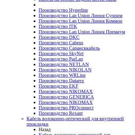
Производство Hyperline
Производство Lan Union Линия Суприм
Производство Lan Union Линия Коммон
Производство ITK
Производство Lan Union Линия Премиум
Производство DKC
Производство Cabeus
Производство Сарансккабель
Производство SkyNet
Производство ParLan
Производство NETLAN
Производство NIKOLAN
Производство WRLine
Производство Datarex
Производство EKF
Производство NIKOMAX
Производство GENERICA
Производство NIKOMAX
Производство PROconnect
Производство Rexant
Кабель волоконно-оптический для внутренней
прокладки
Назад
Кабель волоконно-оптический для