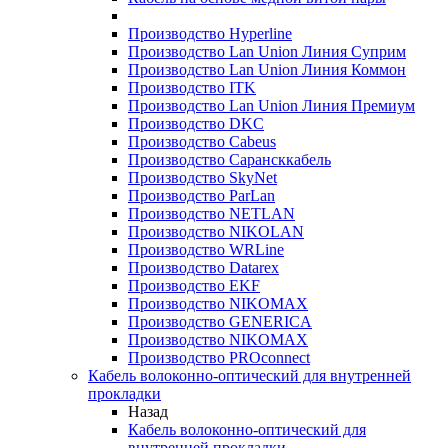
Производство Hyperline
Производство Lan Union Линия Суприм
Производство Lan Union Линия Коммон
Производство ITK
Производство Lan Union Линия Премиум
Производство DKC
Производство Cabeus
Производство Сарансккабель
Производство SkyNet
Производство ParLan
Производство NETLAN
Производство NIKOLAN
Производство WRLine
Производство Datarex
Производство EKF
Производство NIKOMAX
Производство GENERICA
Производство NIKOMAX
Производство PROconnect
Кабель волоконно-оптический для внутренней
прокладки
Назад
Кабель волоконно-оптический для
внутренней прокладки