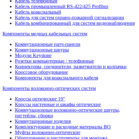
Кабель телефонный
Кабель промышленный RS-422/425 Profibus
Кабель коаксиальный
Кабель для систем охрано-пожарной сигнализации
Кабель комбинированный для систем видеонаблюдения
Компоненты медных кабельных систем
Коммутационные патч-панели
Коммутационные шнуры
Модули Keystone
Розетки компьютерные / телефонные
Коннекторы, соединители, разветвители и колпачки
Кроссовое оборудование
Компоненты для коаксиального кабеля
Компоненты волоконно-оптических систем
Кроссы оптические 19"
Кроссы настенные и шкафы оптические
Коммутационные волоконно-оптические шнуры,
пигтейлы, сборки
Коммутационные изделия
Комплектующие и расходные материалы ВО
Муфты волоконно-оптические
Оборудование и инструменты для монтажа