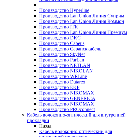
Производство Hyperline
Производство Lan Union Линия Суприм
Производство Lan Union Линия Коммон
Производство ITK
Производство Lan Union Линия Премиум
Производство DKC
Производство Cabeus
Производство Сарансккабель
Производство SkyNet
Производство ParLan
Производство NETLAN
Производство NIKOLAN
Производство WRLine
Производство Datarex
Производство EKF
Производство NIKOMAX
Производство GENERICA
Производство NIKOMAX
Производство PROconnect
Кабель волоконно-оптический для внутренней
прокладки
Назад
Кабель волоконно-оптический для
внутренней прокладки