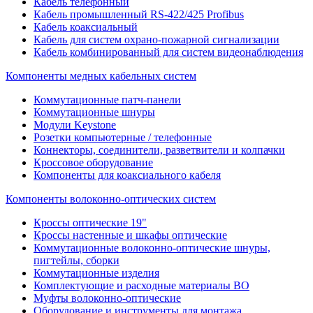
Кабель телефонный
Кабель промышленный RS-422/425 Profibus
Кабель коаксиальный
Кабель для систем охрано-пожарной сигнализации
Кабель комбинированный для систем видеонаблюдения
Компоненты медных кабельных систем
Коммутационные патч-панели
Коммутационные шнуры
Модули Keystone
Розетки компьютерные / телефонные
Коннекторы, соединители, разветвители и колпачки
Кроссовое оборудование
Компоненты для коаксиального кабеля
Компоненты волоконно-оптических систем
Кроссы оптические 19"
Кроссы настенные и шкафы оптические
Коммутационные волоконно-оптические шнуры,
пигтейлы, сборки
Коммутационные изделия
Комплектующие и расходные материалы ВО
Муфты волоконно-оптические
Оборудование и инструменты для монтажа