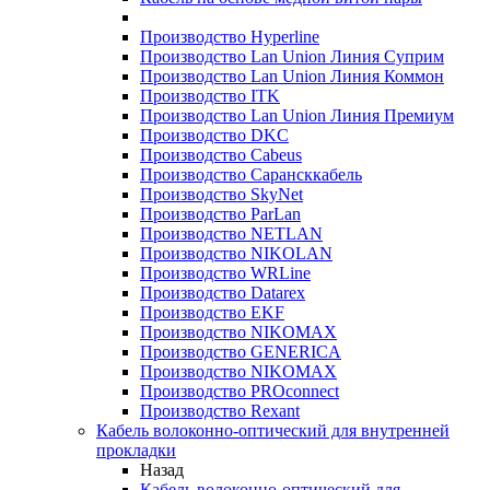
Производство Hyperline
Производство Lan Union Линия Суприм
Производство Lan Union Линия Коммон
Производство ITK
Производство Lan Union Линия Премиум
Производство DKC
Производство Cabeus
Производство Сарансккабель
Производство SkyNet
Производство ParLan
Производство NETLAN
Производство NIKOLAN
Производство WRLine
Производство Datarex
Производство EKF
Производство NIKOMAX
Производство GENERICA
Производство NIKOMAX
Производство PROconnect
Производство Rexant
Кабель волоконно-оптический для внутренней
прокладки
Назад
Кабель волоконно-оптический для