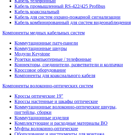
Кабель телефонный
Кабель промышленный RS-422/425 Profibus
Кабель коаксиальный
Кабель для систем охрано-пожарной сигнализации
Кабель комбинированный для систем видеонаблюдения
Компоненты медных кабельных систем
Коммутационные патч-панели
Коммутационные шнуры
Модули Keystone
Розетки компьютерные / телефонные
Коннекторы, соединители, разветвители и колпачки
Кроссовое оборудование
Компоненты для коаксиального кабеля
Компоненты волоконно-оптических систем
Кроссы оптические 19"
Кроссы настенные и шкафы оптические
Коммутационные волоконно-оптические шнуры,
пигтейлы, сборки
Коммутационные изделия
Комплектующие и расходные материалы ВО
Муфты волоконно-оптические
Оборудование и инструменты для монтажа