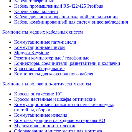
Кабель телефонный
Кабель промышленный RS-422/425 Profibus
Кабель коаксиальный
Кабель для систем охрано-пожарной сигнализации
Кабель комбинированный для систем видеонаблюдения
Компоненты медных кабельных систем
Коммутационные патч-панели
Коммутационные шнуры
Модули Keystone
Розетки компьютерные / телефонные
Коннекторы, соединители, разветвители и колпачки
Кроссовое оборудование
Компоненты для коаксиального кабеля
Компоненты волоконно-оптических систем
Кроссы оптические 19"
Кроссы настенные и шкафы оптические
Коммутационные волоконно-оптические шнуры,
пигтейлы, сборки
Коммутационные изделия
Комплектующие и расходные материалы ВО
Муфты волоконно-оптические
Оборудование и инструменты для монтажа