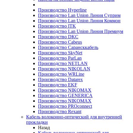
Производство Hyperline
Производство Lan Union Линия Суприм
Производство Lan Union Линия Коммон
Производство ITK
Производство Lan Union Линия Премиум
Производство DKC
Производство Cabeus
Производство Сарансккабель
Производство SkyNet
Производство ParLan
Производство NETLAN
Производство NIKOLAN
Производство WRLine
Производство Datarex
Производство EKF
Производство NIKOMAX
Производство GENERICA
Производство NIKOMAX
Производство PROconnect
Производство Rexant
Кабель волоконно-оптический для внутренней
прокладки
Назад
Кабель волоконно-оптический для