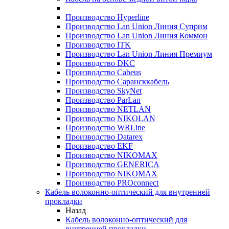
Производство Hyperline
Производство Lan Union Линия Суприм
Производство Lan Union Линия Коммон
Производство ITK
Производство Lan Union Линия Премиум
Производство DKC
Производство Cabeus
Производство Сарансккабель
Производство SkyNet
Производство ParLan
Производство NETLAN
Производство NIKOLAN
Производство WRLine
Производство Datarex
Производство EKF
Производство NIKOMAX
Производство GENERICA
Производство NIKOMAX
Производство PROconnect
Кабель волоконно-оптический для внутренней
прокладки
Назад
Кабель волоконно-оптический для
внутренней прокладки