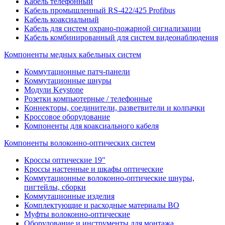
Кабель телефонный
Кабель промышленный RS-422/425 Profibus
Кабель коаксиальный
Кабель для систем охрано-пожарной сигнализации
Кабель комбинированный для систем видеонаблюдения
Компоненты медных кабельных систем
Коммутационные патч-панели
Коммутационные шнуры
Модули Keystone
Розетки компьютерные / телефонные
Коннекторы, соединители, разветвители и колпачки
Кроссовое оборудование
Компоненты для коаксиального кабеля
Компоненты волоконно-оптических систем
Кроссы оптические 19"
Кроссы настенные и шкафы оптические
Коммутационные волоконно-оптические шнуры,
пигтейлы, сборки
Коммутационные изделия
Комплектующие и расходные материалы ВО
Муфты волоконно-оптические
Оборудование и инструменты для монтажа