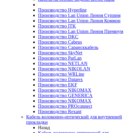
Производство Hyperline
Производство Lan Union Линия Суприм
Производство Lan Union Линия Коммон
Производство ITK
Производство Lan Union Линия Премиум
Производство DKC
Производство Cabeus
Производство Сарансккабель
Производство SkyNet
Производство ParLan
Производство NETLAN
Производство NIKOLAN
Производство WRLine
Производство Datarex
Производство EKF
Производство NIKOMAX
Производство GENERICA
Производство NIKOMAX
Производство PROconnect
Производство Rexant
Кабель волоконно-оптический для внутренней
прокладки
Назад
Кабель волоконно-оптический для