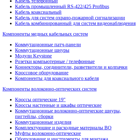
Кабель телефонный
Кабель промышленный RS-422/425 Profibus
Кабель коаксиальный
Кабель для систем охрано-пожарной сигнализации
Кабель комбинированный для систем видеонаблюдения
Компоненты медных кабельных систем
Коммутационные патч-панели
Коммутационные шнуры
Модули Keystone
Розетки компьютерные / телефонные
Коннекторы, соединители, разветвители и колпачки
Кроссовое оборудование
Компоненты для коаксиального кабеля
Компоненты волоконно-оптических систем
Кроссы оптические 19"
Кроссы настенные и шкафы оптические
Коммутационные волоконно-оптические шнуры,
пигтейлы, сборки
Коммутационные изделия
Комплектующие и расходные материалы ВО
Муфты волоконно-оптические
Оборудование и инструменты для монтажа