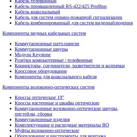
Кабель телефонный
Кабель промышленный RS-422/425 Profibus
Кабель коаксиальный
Кабель для систем охрано-пожарной сигнализации
Кабель комбинированный для систем видеонаблюдения
Компоненты медных кабельных систем
Коммутационные патч-панели
Коммутационные шнуры
Модули Keystone
Розетки компьютерные / телефонные
Коннекторы, соединители, разветвители и колпачки
Кроссовое оборудование
Компоненты для коаксиального кабеля
Компоненты волоконно-оптических систем
Кроссы оптические 19"
Кроссы настенные и шкафы оптические
Коммутационные волоконно-оптические шнуры,
пигтейлы, сборки
Коммутационные изделия
Комплектующие и расходные материалы ВО
Муфты волоконно-оптические
Оборудование и инструменты для монтажа