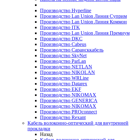
Производство Hyperline
Производство Lan Union Линия Суприм
Производство Lan Union Линия Коммон
Производство ITK
Производство Lan Union Линия Премиум
Производство DKC
Производство Cabeus
Производство Сарансккабель
Производство SkyNet
Производство ParLan
Производство NETLAN
Производство NIKOLAN
Производство WRLine
Производство Datarex
Производство EKF
Производство NIKOMAX
Производство GENERICA
Производство NIKOMAX
Производство PROconnect
Производство Rexant
Кабель волоконно-оптический для внутренней
прокладки
Назад
Кабель волоконно-оптический для