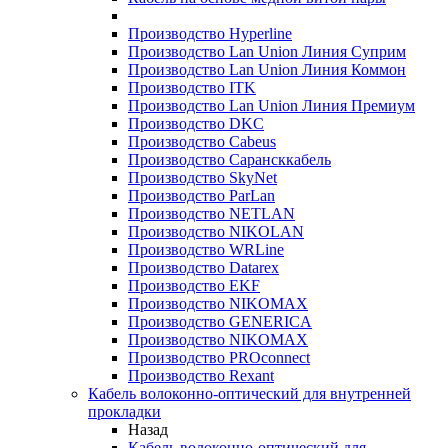
Производство Hyperline
Производство Lan Union Линия Суприм
Производство Lan Union Линия Коммон
Производство ITK
Производство Lan Union Линия Премиум
Производство DKC
Производство Cabeus
Производство Сарансккабель
Производство SkyNet
Производство ParLan
Производство NETLAN
Производство NIKOLAN
Производство WRLine
Производство Datarex
Производство EKF
Производство NIKOMAX
Производство GENERICA
Производство NIKOMAX
Производство PROconnect
Производство Rexant
Кабель волоконно-оптический для внутренней
прокладки
Назад
Кабель волоконно-оптический для