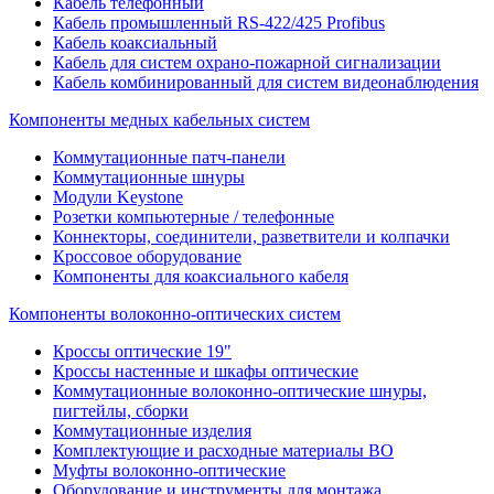
Кабель телефонный
Кабель промышленный RS-422/425 Profibus
Кабель коаксиальный
Кабель для систем охрано-пожарной сигнализации
Кабель комбинированный для систем видеонаблюдения
Компоненты медных кабельных систем
Коммутационные патч-панели
Коммутационные шнуры
Модули Keystone
Розетки компьютерные / телефонные
Коннекторы, соединители, разветвители и колпачки
Кроссовое оборудование
Компоненты для коаксиального кабеля
Компоненты волоконно-оптических систем
Кроссы оптические 19"
Кроссы настенные и шкафы оптические
Коммутационные волоконно-оптические шнуры,
пигтейлы, сборки
Коммутационные изделия
Комплектующие и расходные материалы ВО
Муфты волоконно-оптические
Оборудование и инструменты для монтажа